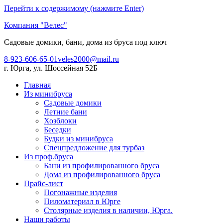
Перейти к содержимому (нажмите Enter)
Компания "Велес"
Садовые домики, бани, дома из бруса под ключ
8-923-606-65-01
veles2000@mail.ru
г. Юрга, ул. Шоссейная 52Б
Главная
Из минибруса
Садовые домики
Летние бани
Хозблоки
Беседки
Будки из минибруса
Спецпредложение для турбаз
Из проф.бруса
Бани из профилированного бруса
Дома из профилированного бруса
Прайс-лист
Погонажные изделия
Пиломатериал в Юрге
Столярные изделия в наличии, Юрга.
Наши работы