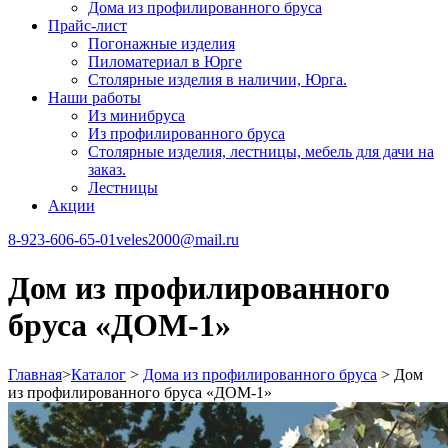
Дома из профилированного бруса
Прайс-лист
Погонажные изделия
Пиломатериал в Юрге
Столярные изделия в наличии, Юрга.
Наши работы
Из минибруса
Из профилированного бруса
Столярные изделия, лестницы, мебель для дачи на
заказ.
Лестницы
Акции
8-923-606-65-01
veles2000@mail.ru
Дом из профилированного
бруса «ДОМ-1»
Главная
>
Каталог
>
Дома из профилированного бруса
>
Дом
из профилированного бруса «ДОМ-1»