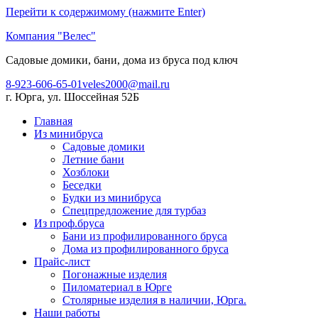
Перейти к содержимому (нажмите Enter)
Компания "Велес"
Садовые домики, бани, дома из бруса под ключ
8-923-606-65-01
veles2000@mail.ru
г. Юрга, ул. Шоссейная 52Б
Главная
Из минибруса
Садовые домики
Летние бани
Хозблоки
Беседки
Будки из минибруса
Спецпредложение для турбаз
Из проф.бруса
Бани из профилированного бруса
Дома из профилированного бруса
Прайс-лист
Погонажные изделия
Пиломатериал в Юрге
Столярные изделия в наличии, Юрга.
Наши работы