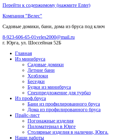
Перейти к содержимому (нажмите Enter)
Компания "Велес"
Садовые домики, бани, дома из бруса под ключ
8-923-606-65-01
veles2000@mail.ru
г. Юрга, ул. Шоссейная 52Б
Главная
Из минибруса
Садовые домики
Летние бани
Хозблоки
Беседки
Будки из минибруса
Спецпредложение для турбаз
Из проф.бруса
Бани из профилированного бруса
Дома из профилированного бруса
Прайс-лист
Погонажные изделия
Пиломатериал в Юрге
Столярные изделия в наличии, Юрга.
Наши работы