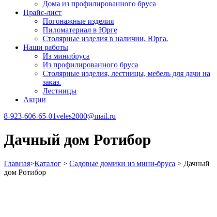
Дома из профилированного бруса
Прайс-лист
Погонажные изделия
Пиломатериал в Юрге
Столярные изделия в наличии, Юрга.
Наши работы
Из минибруса
Из профилированного бруса
Столярные изделия, лестницы, мебель для дачи на
заказ.
Лестницы
Акции
8-923-606-65-01
veles2000@mail.ru
Дачный дом Ротибор
Главная
>
Каталог
>
Садовые домики из мини-бруса
>
Дачный
дом Ротибор