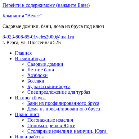
Перейти к содержимому (нажмите Enter)
Компания "Велес"
Садовые домики, бани, дома из бруса под ключ
8-923-606-65-01
veles2000@mail.ru
г. Юрга, ул. Шоссейная 52Б
Главная
Из минибруса
Садовые домики
Летние бани
Хозблоки
Беседки
Будки из минибруса
Спецпредложение для турбаз
Из проф.бруса
Бани из профилированного бруса
Дома из профилированного бруса
Прайс-лист
Погонажные изделия
Пиломатериал в Юрге
Столярные изделия в наличии, Юрга.
Наши работы