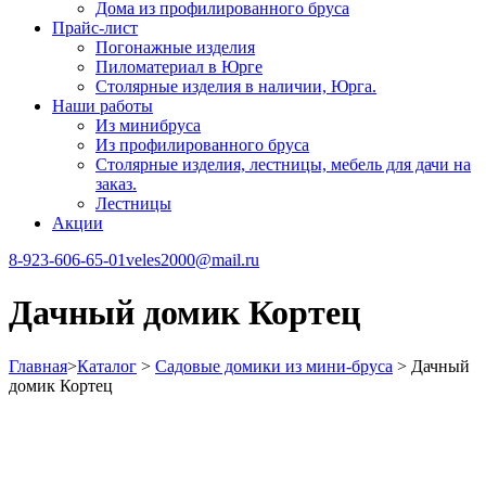
Дома из профилированного бруса
Прайс-лист
Погонажные изделия
Пиломатериал в Юрге
Столярные изделия в наличии, Юрга.
Наши работы
Из минибруса
Из профилированного бруса
Столярные изделия, лестницы, мебель для дачи на
заказ.
Лестницы
Акции
8-923-606-65-01
veles2000@mail.ru
Дачный домик Кортец
Главная
>
Каталог
>
Садовые домики из мини-бруса
>
Дачный
домик Кортец