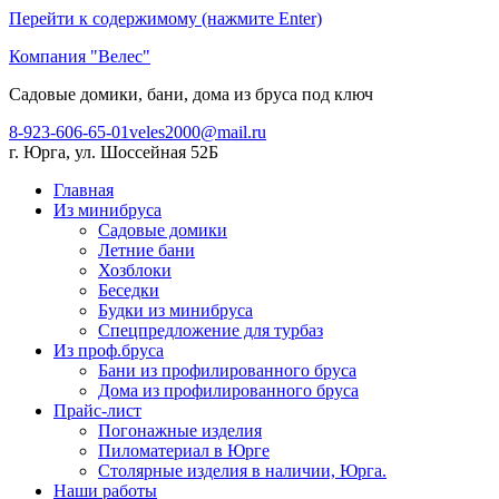
Перейти к содержимому (нажмите Enter)
Компания "Велес"
Садовые домики, бани, дома из бруса под ключ
8-923-606-65-01
veles2000@mail.ru
г. Юрга, ул. Шоссейная 52Б
Главная
Из минибруса
Садовые домики
Летние бани
Хозблоки
Беседки
Будки из минибруса
Спецпредложение для турбаз
Из проф.бруса
Бани из профилированного бруса
Дома из профилированного бруса
Прайс-лист
Погонажные изделия
Пиломатериал в Юрге
Столярные изделия в наличии, Юрга.
Наши работы