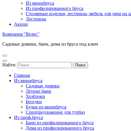
Из минибруса
Из профилированного бруса
Столярные изделия, лестницы, мебель для дачи на за
Лестницы
Акции
Компания "Велес"
Садовые домики, бани, дома из бруса под ключ
Найти:
Главная
Из минибруса
Садовые домики
Летние бани
Хозблоки
Беседки
Будки из минибруса
Спецпредложение для турбаз
Из проф.бруса
Бани из профилированного бруса
Дома из профилированного бруса