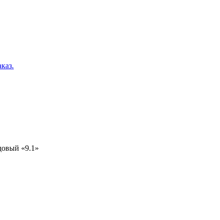
каз.
довый «9.1»