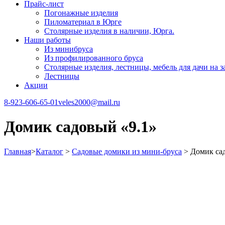
Прайс-лист
Погонажные изделия
Пиломатериал в Юрге
Столярные изделия в наличии, Юрга.
Наши работы
Из минибруса
Из профилированного бруса
Столярные изделия, лестницы, мебель для дачи на за
Лестницы
Акции
8-923-606-65-01
veles2000@mail.ru
Домик садовый «9.1»
Главная
>
Каталог
>
Садовые домики из мини-бруса
>
Домик са