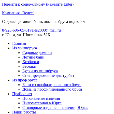
Перейти к содержимому (нажмите Enter)
Компания "Велес"
Садовые домики, бани, дома из бруса под ключ
8-923-606-65-01
veles2000@mail.ru
г. Юрга, ул. Шоссейная 52Б
Главная
Из минибруса
Садовые домики
Летние бани
Хозблоки
Беседки
Будки из минибруса
Спецпредложение для турбаз
Из проф.бруса
Бани из профилированного бруса
Дома из профилированного бруса
Прайс-лист
Погонажные изделия
Пиломатериал в Юрге
Столярные изделия в наличии, Юрга.
Наши работы