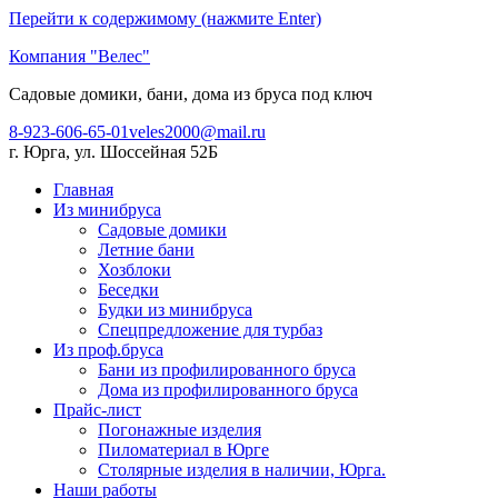
Перейти к содержимому (нажмите Enter)
Компания "Велес"
Садовые домики, бани, дома из бруса под ключ
8-923-606-65-01
veles2000@mail.ru
г. Юрга, ул. Шоссейная 52Б
Главная
Из минибруса
Садовые домики
Летние бани
Хозблоки
Беседки
Будки из минибруса
Спецпредложение для турбаз
Из проф.бруса
Бани из профилированного бруса
Дома из профилированного бруса
Прайс-лист
Погонажные изделия
Пиломатериал в Юрге
Столярные изделия в наличии, Юрга.
Наши работы