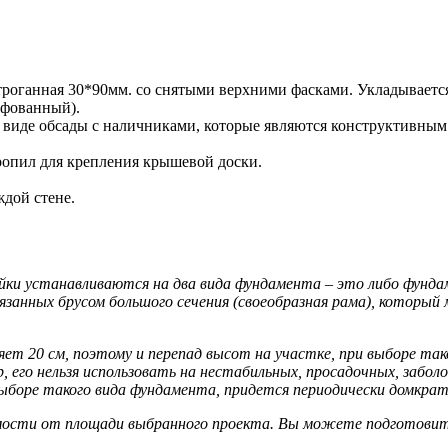
 строганная 30*90мм. со снятыми верхними фасками. Укладывается
ифованный).
 в виде обсады с наличниками, которые являются конструктивн
опил для крепления крышевой доски.
ждой стене.
йки устанавливаются на два вида фундамента – это либо фунда
вязанных брусом большого сечения (своеобразная рама), которы
 20 см, поэтому и перепад высот на участке, при выборе так
го нельзя использовать на нестабильных, просадочных, заболо
ыборе такого вида фундамента, придется периодически домкрат
мости от площади выбранного проекта. Вы можете подготовить