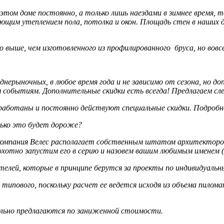
ом доме постоянно, а только лишь наездами в зимнее время, то
ющим утеплением пола, потолка и окон. Площадь стен в наших 
 выше, чем изготовленного из профилированного бруса, но вовсе
ерыночных, в любое время года и не зависимо от сезона, но до
 событиям. Дополнительные скидки есть всегда! Предлагаем сле
зработаны и постоянно действуют специальные скидки. Подробн
лько это будет дороже?
, компания Велес располагает собственным штатом архитектор
хотно запустим его в серию и назовем вашим любимым именем (
ителей, которые в принципе берутся за проекты по индивидуаль
ипового, поскольку расчет ее ведется исходя из объема пилома
ально предлагаются по заниженной стоимости.