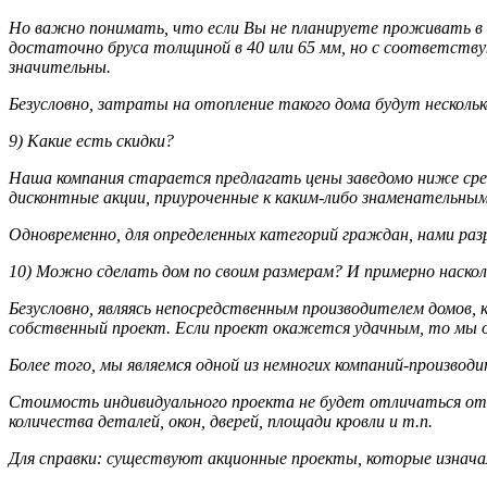
Но важно понимать, что если Вы не планируете проживать в эт
достаточно бруса толщиной в 40 или 65 мм, но с соответству
значительны.
Безусловно, затраты на отопление такого дома будут несколько
9) Какие есть скидки?
Наша компания старается предлагать цены заведомо ниже средн
дисконтные акции, приуроченные к каким-либо знаменательным
Одновременно, для определенных категорий граждан, нами ра
10) Можно сделать дом по своим размерам? И примерно наско
Безусловно, являясь непосредственным производителем домов
собственный проект. Если проект окажется удачным, то мы о
Более того, мы являемся одной из немногих компаний-производ
Стоимость индивидуального проекта не будет отличаться от т
количества деталей, окон, дверей, площади кровли и т.п.
Для справки: существуют акционные проекты, которые изнач