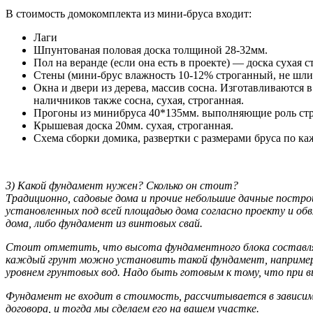
В стоимость домокомплекта из мини-бруса входит:
Лаги
Шпунтованая половая доска толщиной 28-32мм.
Пол на веранде (если она есть в проекте) — доска сухая
Стены (мини-брус влажность 10-12% строганный, не шл
Окна и двери из дерева, массив сосна. Изготавливаются
наличников также сосна, сухая, строганная.
Прогоны из минибруса 40*135мм. выполняющие роль стр
Крышевая доска 20мм. сухая, строганная.
Схема сборки домика, развертки с размерами бруса по ка
3) Какой фундамент нужен? Сколько он стоит?
Традиционно, садовые дома и прочие небольшие дачные постро
установленных под всей площадью дома согласно проекту и об
дома, либо фундамент из винтовых свай.
Стоит отметить, что высота фундаментного блока составляет
каждый грунт можно установить такой фундамент, например, е
уровнем грунтовых вод. Надо быть готовым к тому, что при в
Фундамент не входит в стоимость, рассчитывается в зависи
договора, и тогда мы сделаем его на вашем участке.