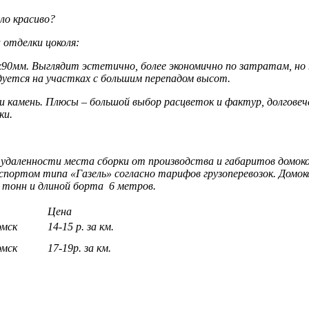
ло красиво?
 отделки цоколя:
0х90мм. Выглядит эстетично, более экономично по затратам, 
ндуется на участках с большим перепадом высот.
амень. Плюсы – большой выбор расцветок и фактур, долговечен
ки.
удаленности места сборки от производства и габаритов домоко
нспортом типа «Газель» согласно тарифов грузоперевозок. Домо
тонн и длиной борта 6 метров.
Цена
омск
14-15 р. за км.
омск
17-19р. за км.