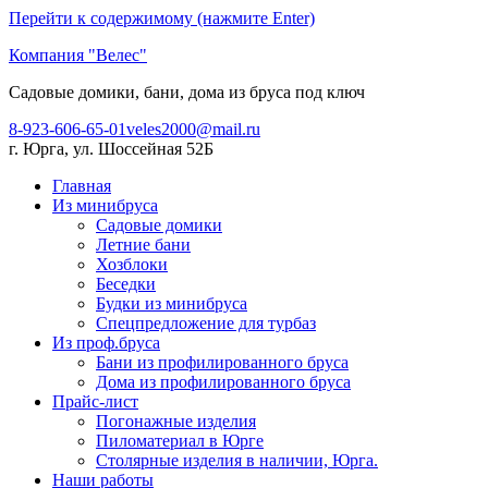
Перейти к содержимому (нажмите Enter)
Компания "Велес"
Садовые домики, бани, дома из бруса под ключ
8-923-606-65-01
veles2000@mail.ru
г. Юрга, ул. Шоссейная 52Б
Главная
Из минибруса
Садовые домики
Летние бани
Хозблоки
Беседки
Будки из минибруса
Спецпредложение для турбаз
Из проф.бруса
Бани из профилированного бруса
Дома из профилированного бруса
Прайс-лист
Погонажные изделия
Пиломатериал в Юрге
Столярные изделия в наличии, Юрга.
Наши работы