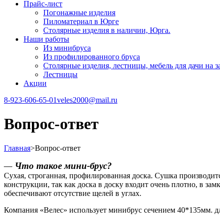
Прайс-лист
Погонажные изделия
Пиломатериал в Юрге
Столярные изделия в наличии, Юрга.
Наши работы
Из минибруса
Из профилированного бруса
Столярные изделия, лестницы, мебель для дачи на за
Лестницы
Акции
8-923-606-65-01
veles2000@mail.ru
Вопрос-ответ
Главная
>
Вопрос-ответ
—
Что такое мини-брус?
Сухая, строганная, профилированная доска. Сушка производит
конструкции, так как доска в доску входит очень плотно, в з
обеспечивают отсутствие щелей в углах.
Компания «Велес» использует минибрус сечением 40*135мм. дл