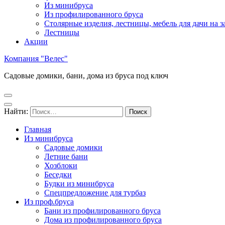
Из минибруса
Из профилированного бруса
Столярные изделия, лестницы, мебель для дачи на за
Лестницы
Акции
Компания "Велес"
Садовые домики, бани, дома из бруса под ключ
Найти:
Главная
Из минибруса
Садовые домики
Летние бани
Хозблоки
Беседки
Будки из минибруса
Спецпредложение для турбаз
Из проф.бруса
Бани из профилированного бруса
Дома из профилированного бруса