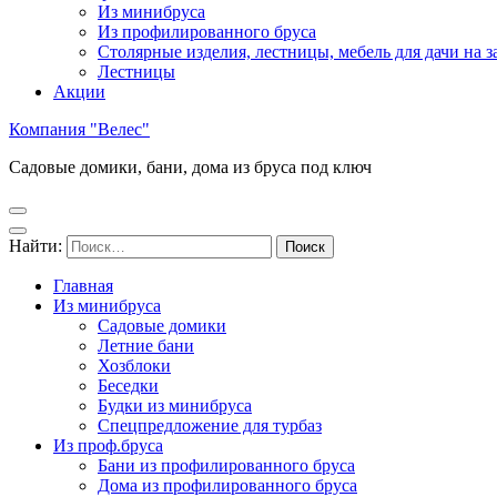
Из минибруса
Из профилированного бруса
Столярные изделия, лестницы, мебель для дачи на за
Лестницы
Акции
Компания "Велес"
Садовые домики, бани, дома из бруса под ключ
Найти:
Главная
Из минибруса
Садовые домики
Летние бани
Хозблоки
Беседки
Будки из минибруса
Спецпредложение для турбаз
Из проф.бруса
Бани из профилированного бруса
Дома из профилированного бруса