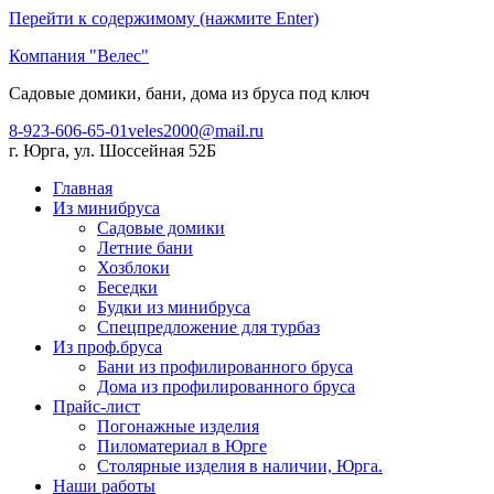
Перейти к содержимому (нажмите Enter)
Компания "Велес"
Садовые домики, бани, дома из бруса под ключ
8-923-606-65-01
veles2000@mail.ru
г. Юрга, ул. Шоссейная 52Б
Главная
Из минибруса
Садовые домики
Летние бани
Хозблоки
Беседки
Будки из минибруса
Спецпредложение для турбаз
Из проф.бруса
Бани из профилированного бруса
Дома из профилированного бруса
Прайс-лист
Погонажные изделия
Пиломатериал в Юрге
Столярные изделия в наличии, Юрга.
Наши работы