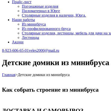
Прайс-лист
Погонажные изделия
Пиломатериал в Юрге
Столярные изделия в наличии, Юрга.
Наши работы
Из минибруса
Из профилированного бруса
Столярные изделия, лестницы, мебель для дачи на за
Лестницы
Акции
8-923-606-65-01
veles2000@mail.ru
Детские домики из минибруса
Главная
>
Детские домики из минибруса
Как собрать строение из минибруса
ДОСТАВКА И САМОВЫВОЗ