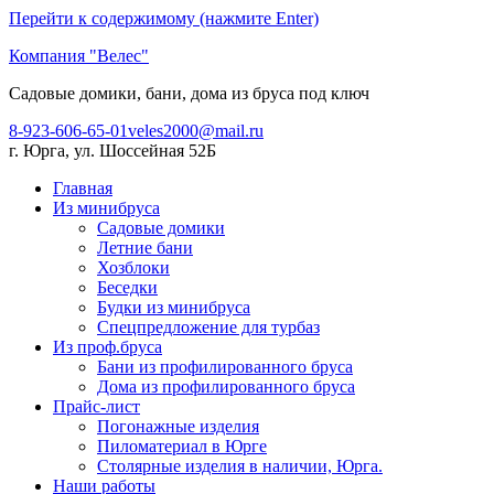
Перейти к содержимому (нажмите Enter)
Компания "Велес"
Садовые домики, бани, дома из бруса под ключ
8-923-606-65-01
veles2000@mail.ru
г. Юрга, ул. Шоссейная 52Б
Главная
Из минибруса
Садовые домики
Летние бани
Хозблоки
Беседки
Будки из минибруса
Спецпредложение для турбаз
Из проф.бруса
Бани из профилированного бруса
Дома из профилированного бруса
Прайс-лист
Погонажные изделия
Пиломатериал в Юрге
Столярные изделия в наличии, Юрга.
Наши работы