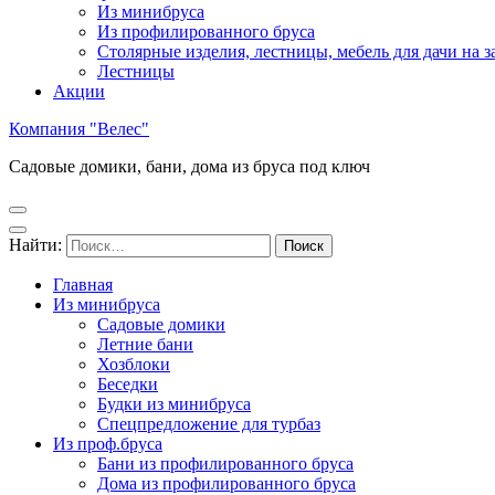
Из минибруса
Из профилированного бруса
Столярные изделия, лестницы, мебель для дачи на за
Лестницы
Акции
Компания "Велес"
Садовые домики, бани, дома из бруса под ключ
Найти:
Главная
Из минибруса
Садовые домики
Летние бани
Хозблоки
Беседки
Будки из минибруса
Спецпредложение для турбаз
Из проф.бруса
Бани из профилированного бруса
Дома из профилированного бруса