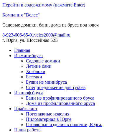
Перейти к содержимому (нажмите Enter)
Компания "Велес"
Садовые домики, бани, дома из бруса под ключ
8-923-606-65-01
veles2000@mail.ru
г. Юрга, ул. Шоссейная 52Б
Главная
Из минибруса
Садовые домики
Летние бани
Хозблоки
Беседки
Будки из минибруса
Спецпредложение для турбаз
Из проф.бруса
Бани из профилированного бруса
Дома из профилированного бруса
Прайс-лист
Погонажные изделия
Пиломатериал в Юрге
Столярные изделия в наличии, Юрга.
Наши работы