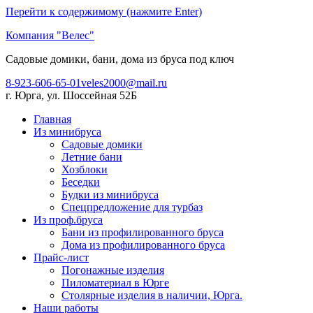
Перейти к содержимому (нажмите Enter)
Компания "Велес"
Садовые домики, бани, дома из бруса под ключ
8-923-606-65-01
veles2000@mail.ru
г. Юрга, ул. Шоссейная 52Б
Главная
Из минибруса
Садовые домики
Летние бани
Хозблоки
Беседки
Будки из минибруса
Спецпредложение для турбаз
Из проф.бруса
Бани из профилированного бруса
Дома из профилированного бруса
Прайс-лист
Погонажные изделия
Пиломатериал в Юрге
Столярные изделия в наличии, Юрга.
Наши работы