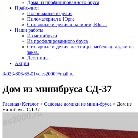
Дома из профилированного бруса
Прайс-лист
Погонажные изделия
Пиломатериал в Юрге
Столярные изделия в наличии, Юрга.
Наши работы
Из минибруса
Из профилированного бруса
Столярные изделия, лестницы, мебель для дачи на
заказ.
Лестницы
Акции
8-923-606-65-01
veles2000@mail.ru
Дом из минибруса СД-37
Главная
>
Каталог
>
Садовые домики из мини-бруса
>
Дом из
минибруса СД-37