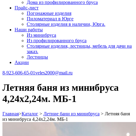
Дома из профилированного бруса
Прайс-лист
Погонажные изделия
Пиломатериал в Юрге
Столярные изделия в наличии, Юрга.
Наши работы
Из минибруса
Из профилированного бруса
Столярные изделия, лестницы, мебель для дачи на
заказ.
Лестницы
Акции
8-923-606-65-01
veles2000@mail.ru
Летняя баня из минибруса
4,24х2,24м. МБ-1
Главная
>
Каталог
>
Летние бани из минибруса
>
Летняя баня
из минибруса 4,24х2,24м. МБ-1