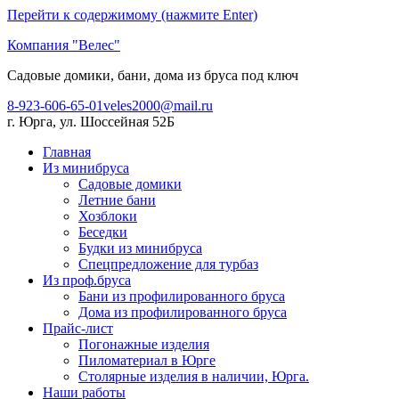
Перейти к содержимому (нажмите Enter)
Компания "Велес"
Садовые домики, бани, дома из бруса под ключ
8-923-606-65-01
veles2000@mail.ru
г. Юрга, ул. Шоссейная 52Б
Главная
Из минибруса
Садовые домики
Летние бани
Хозблоки
Беседки
Будки из минибруса
Спецпредложение для турбаз
Из проф.бруса
Бани из профилированного бруса
Дома из профилированного бруса
Прайс-лист
Погонажные изделия
Пиломатериал в Юрге
Столярные изделия в наличии, Юрга.
Наши работы