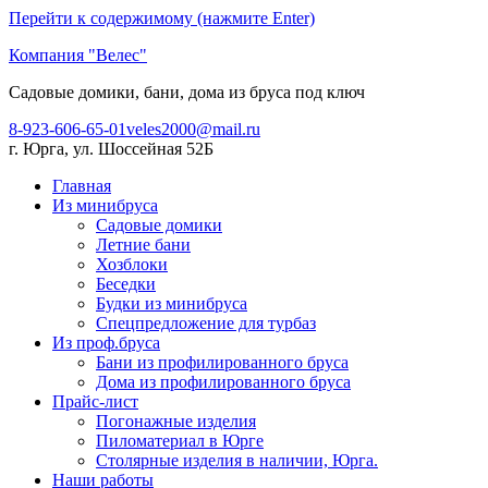
Перейти к содержимому (нажмите Enter)
Компания "Велес"
Садовые домики, бани, дома из бруса под ключ
8-923-606-65-01
veles2000@mail.ru
г. Юрга, ул. Шоссейная 52Б
Главная
Из минибруса
Садовые домики
Летние бани
Хозблоки
Беседки
Будки из минибруса
Спецпредложение для турбаз
Из проф.бруса
Бани из профилированного бруса
Дома из профилированного бруса
Прайс-лист
Погонажные изделия
Пиломатериал в Юрге
Столярные изделия в наличии, Юрга.
Наши работы