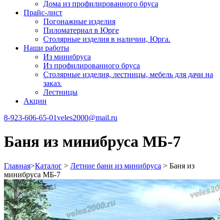
Дома из профилированного бруса
Прайс-лист
Погонажные изделия
Пиломатериал в Юрге
Столярные изделия в наличии, Юрга.
Наши работы
Из минибруса
Из профилированного бруса
Столярные изделия, лестницы, мебель для дачи на
заказ.
Лестницы
Акции
8-923-606-65-01
veles2000@mail.ru
Баня из минибруса МБ-7
Главная
>
Каталог
>
Летние бани из минибруса
>
Баня из
минибруса МБ-7