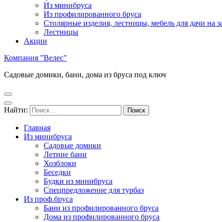
Из минибруса
Из профилированного бруса
Столярные изделия, лестницы, мебель для дачи на за
Лестницы
Акции
Компания "Велес"
Садовые домики, бани, дома из бруса под ключ
Найти:
Главная
Из минибруса
Садовые домики
Летние бани
Хозблоки
Беседки
Будки из минибруса
Спецпредложение для турбаз
Из проф.бруса
Бани из профилированного бруса
Дома из профилированного бруса